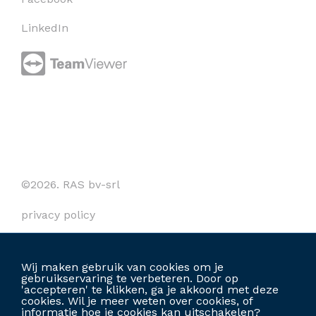
LinkedIn
©2026. RAS bv-srl
privacy policy
cookies
Wij maken gebruik van cookies om je
algemene voorwaarden
gebruikservaring te verbeteren. Door op
'accepteren' te klikken, ga je akkoord met deze
cookies. Wil je meer weten over cookies, of
informatie hoe je cookies kan uitschakelen?