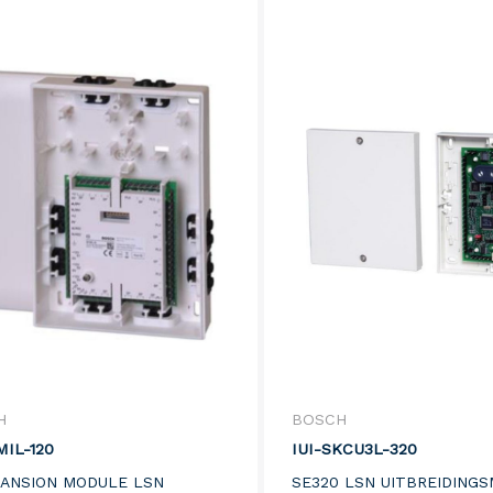
H
BOSCH
MIL-120
IUI-SKCU3L-320
PANSION MODULE LSN
SE320 LSN UITBREIDING