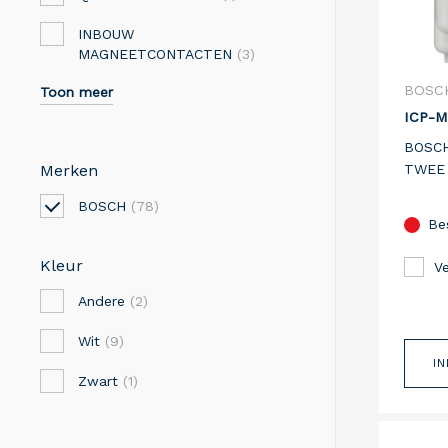
INBOUW
MAGNEETCONTACTEN
(3)
BOSC
Toon meer
ICP-M
BOSCH
TWEE 
Merken
BOSCH
(78)
Be
Kleur
Ve
Andere
(2)
Wit
(9)
I
Zwart
(1)