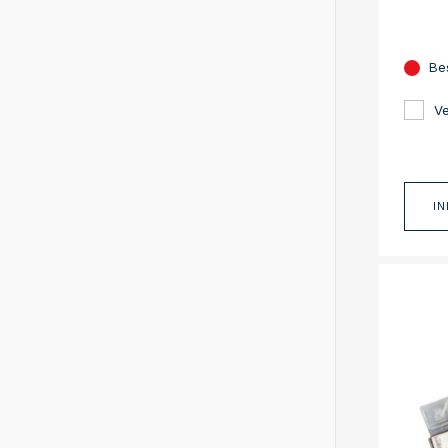
Be
Ve
I