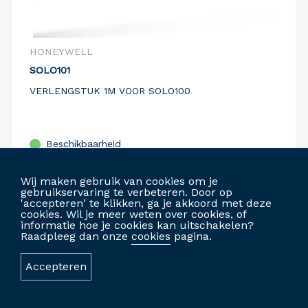
HONEYWELL
SOLO101
VERLENGSTUK 1M VOOR SOLO100
Beschikbaarheid
Vergelijk
Wij maken gebruik van cookies om je
gebruikservaring te verbeteren. Door op
'accepteren' te klikken, ga je akkoord met deze
cookies. Wil je meer weten over cookies, of
informatie hoe je cookies kan uitschakelen?
INLOGGEN OM TE BESTELLEN
Raadpleeg dan onze
cookies
pagina.
Accepteren
GEPERSONALISEERDE WEBSITE