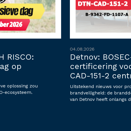
04.08.2026
H RISCO:
Detnov: BOSEC
dag op
certificering v
CAD-151-2 cent
eve oplossing zou
Uitstekend nieuws voor pro
O-ecosysteem.
brandveiligheid: de brandd
van Detnov heeft onlangs d