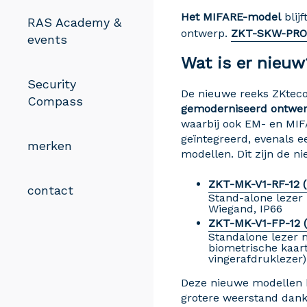
Het MIFARE-model
blij
RAS Academy &
ontwerp.
ZKT-SKW-PR
events
Wat is er nieuw
Security
De nieuwe reeks ZKtec
Compass
gemoderniseerd ontwerp
waarbij ook EM- en MIF
geïntegreerd, evenals 
merken
modellen. Dit zijn de 
ZKT-MK-V1-RF-12 
contact
Stand-alone lezer
Wiegand, IP66
ZKT-MK-V1-FP-12 
Standalone lezer 
biometrische kaar
vingerafdruklezer
Deze nieuwe modellen b
grotere weerstand dank