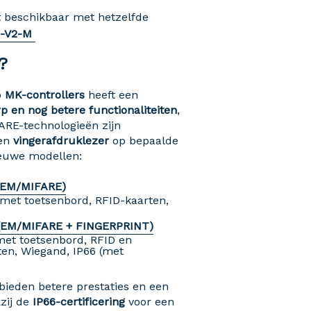
ft beschikbaar met hetzelfde
O-V2-M
?
o
MK-controllers
heeft een
 en nog betere functionaliteiten
,
ARE-technologieën zijn
een
vingerafdruklezer
op bepaalde
nieuwe modellen:
(EM/MIFARE)
 met toetsenbord, RFID-kaarten,
(EM/MIFARE + FINGERPRINT)
met toetsenbord, RFID en
ten, Wiegand, IP66 (met
)
ieden betere prestaties en een
zij de
IP66-certificering
voor een