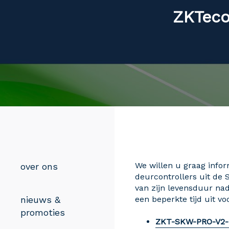
ZKTeco
We willen u graag info
over ons
deurcontrollers uit de 
van zijn levensduur nad
nieuws &
een beperkte tijd uit vo
promoties
ZKT-SKW-PRO-V2-