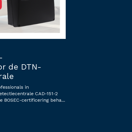
-
oor de DTN-
rale
fessionals in
etectiecentrale CAD-151-2
e BOSEC-certificering beha...