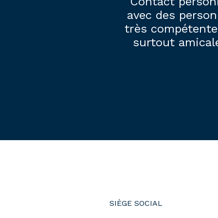
Contact person
avec des perso
très compétente
surtout amical
SIÈGE SOCIAL