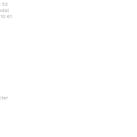
 53
kdal
 10 61
cter