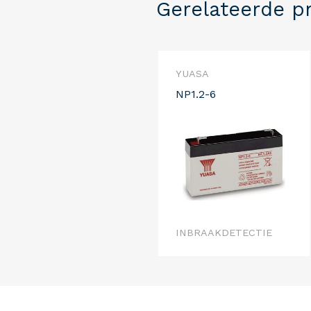
Gerelateerde p
YUASA
NP1.2-6
INBRAAKDETECTIE