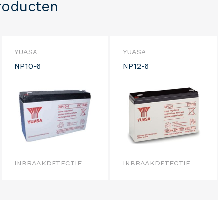
roducten
YUASA
YUASA
NP10-6
NP12-6
INBRAAKDETECTIE
INBRAAKDETECTIE