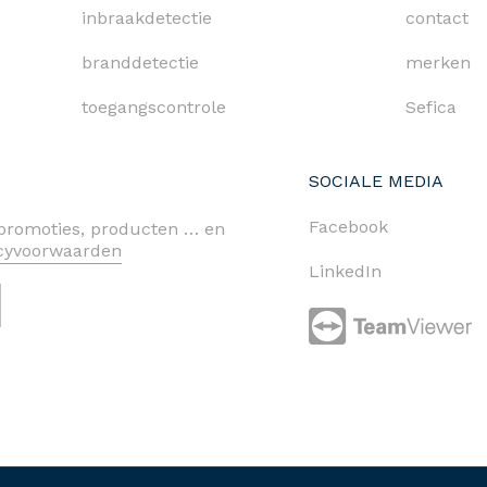
inbraakdetectie
contact
branddetectie
merken
toegangscontrole
Sefica
SOCIALE MEDIA
Facebook
n promoties, producten … en
acyvoorwaarden
LinkedIn