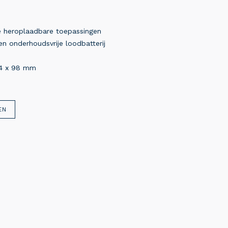
he heroplaadbare toepassingen
n onderhoudsvrije loodbatterij
34 x 98 mm
EN