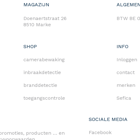
MAGAZIJN
ALGEMEN
Doenaertstraat 26
BTW BE 0
8510 Marke
SHOP
INFO
camerabewaking
Inloggen
inbraakdetectie
contact
branddetectie
merken
toegangscontrole
Sefica
SOCIALE MEDIA
Facebook
n promoties, producten … en
acyvoorwaarden