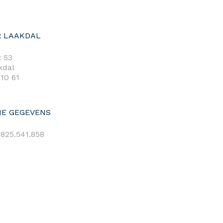
 LAAKDAL
 53
kdal
 10 61
E GEGEVENS
825.541.858