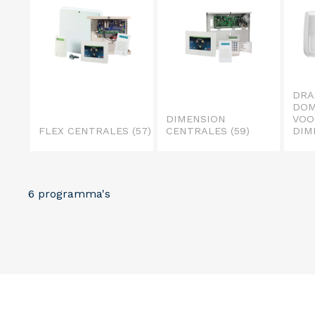
DRA
DOM
DIMENSION
VOO
FLEX CENTRALES
(57)
CENTRALES
(59)
DIM
6 programma's