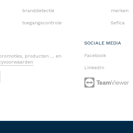
branddetectie
merken
toegangscontrole
Sefica
SOCIALE MEDIA
Facebook
n promoties, producten … en
acyvoorwaarden
LinkedIn
cy policy
cookies
algemene voorwaarden