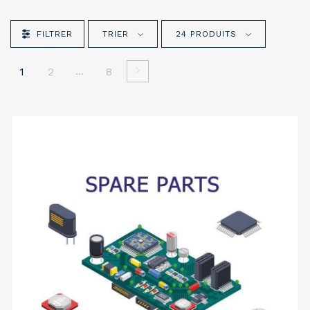
FILTRER
TRIER
24 PRODUITS
...
1
2
8