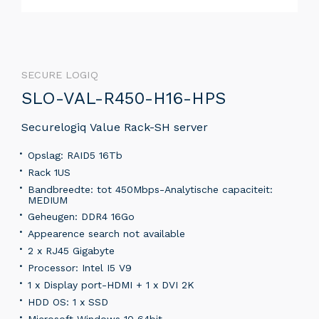
SECURE LOGIQ
SLO-VAL-R450-H16-HPS
Securelogiq Value Rack-SH server
Opslag: RAID5 16Tb
Rack 1US
Bandbreedte: tot 450Mbps-Analytische capaciteit:
MEDIUM
Geheugen: DDR4 16Go
Appearence search not available
2 x RJ45 Gigabyte
Processor: Intel I5 V9
1 x Display port-HDMI + 1 x DVI 2K
HDD OS: 1 x SSD