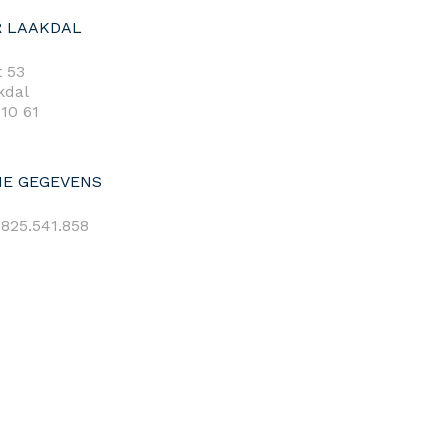
 LAAKDAL
 53
kdal
 10 61
E GEGEVENS
825.541.858