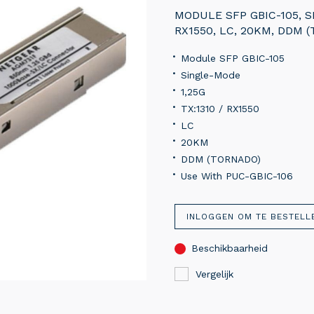
MODULE SFP GBIC-105, SI
RX1550, LC, 20KM, DDM 
Module SFP GBIC-105
Single-Mode
1,25G
TX:1310 / RX1550
LC
20KM
DDM (TORNADO)
Use With PUC-GBIC-106
INLOGGEN OM TE BESTELL
Beschikbaarheid
Vergelijk