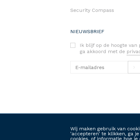
Security Compass
NIEUWSBRIEF
Ik blijf op de hoogte va
ga akkoord met de
priv
priva
©2026. RAS bv-srl
Wij maken gebruik van cooki
'accepteren' te klikken, ga 
cookies, of informatie hoe 