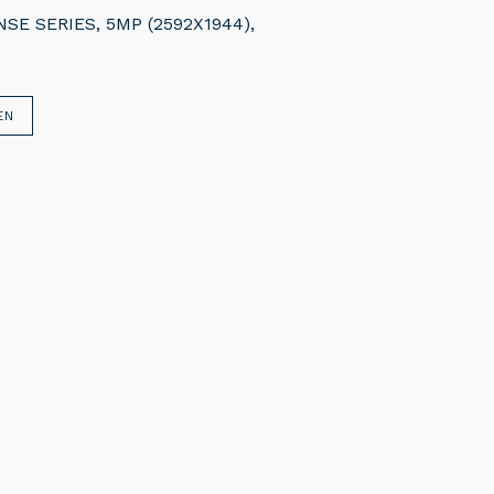
E SERIES, 5MP (2592X1944),
EN