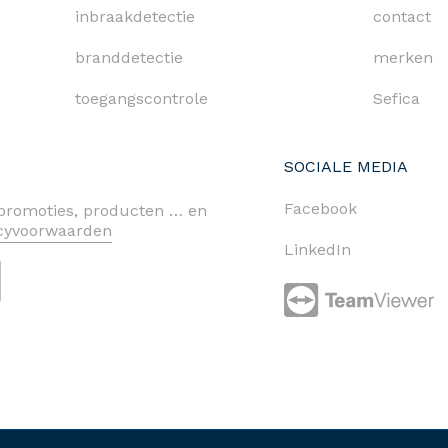
inbraakdetectie
contact
branddetectie
merken
toegangscontrole
Sefica
SOCIALE MEDIA
Facebook
n promoties, producten … en
acyvoorwaarden
LinkedIn