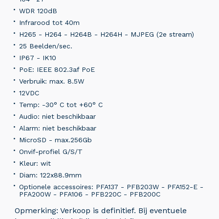
WDR 120dB
Infrarood tot 40m
H265 - H264 - H264B - H264H - MJPEG (2e stream)
25 Beelden/sec.
IP67 - IK10
PoE: IEEE 802.3af PoE
Verbruik: max. 8.5W
12VDC
Temp: -30° C tot +60° C
Audio: niet beschikbaar
Alarm: niet beschikbaar
MicroSD - max.256Gb
Onvif-profiel G/S/T
Kleur: wit
Diam: 122x88.9mm
Optionele accessoires: PFA137 - PFB203W - PFA152-E -
PFA200W - PFA106 - PFB220C - PFB200C
Opmerking: Verkoop is definitief. Bij eventuele