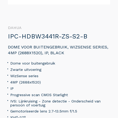
DAHUA
IPC-HDBW3441R-ZS-S2-B
DOME VOOR BUITENGEBRUIK, WIZSENSE SERIES,
4MP (2688X1520), IP, BLACK
Dome voor buitengebruik
Zwarte uitvoering
WizSense series
4MP (2688x1520)
IP
Progressive scan CMOS Starlight
IVS: Lijnkruising - Zone detectie - Onderscheid van
persoon of voertuig
Gemotoriseerde lens 2.7-13.5mm f/1.5
104°-27°