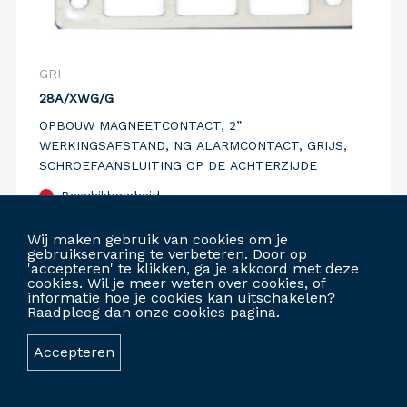
GRI
28A/XWG/G
OPBOUW MAGNEETCONTACT, 2”
WERKINGSAFSTAND, NG ALARMCONTACT, GRIJS,
SCHROEFAANSLUITING OP DE ACHTERZIJDE
Beschikbaarheid
Vergelijk
Wij maken gebruik van cookies om je
gebruikservaring te verbeteren. Door op
'accepteren' te klikken, ga je akkoord met deze
cookies. Wil je meer weten over cookies, of
informatie hoe je cookies kan uitschakelen?
INLOGGEN OM TE BESTELLEN
Raadpleeg dan onze
cookies
pagina.
Accepteren
GEPERSONALISEERDE WEBSITE