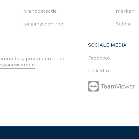
branddetectie
merken
toegangscontrole
Sefica
SOCIALE MEDIA
Facebook
n promoties, producten … en
acyvoorwaarden
LinkedIn
cy policy
cookies
algemene voorwaarden