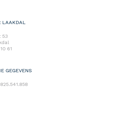
 LAAKDAL
 53
kdal
 10 61
E GEGEVENS
825.541.858