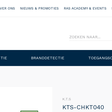
VER ONS
NIEUWS & PROMOTIES
RAS ACADEMY & EVENTS
TIE
BRANDDETECTIE
TOEGANGS
K.T.S
KTS-CHKT040