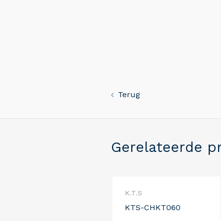
Terug
Gerelateerde p
K.T.S
KTS-CHKT060