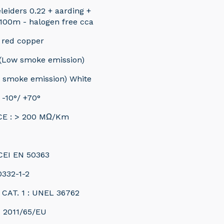
leiders 0.22 + aarding +
100m - halogen free cca
 red copper
(Low smoke emission)
 smoke emission) White
-10°/ +70°
CE : > 200 MΩ/Km
 CEI EN 50363
0332-1-2
 CAT. 1 : UNEL 36762
s 2011/65/EU