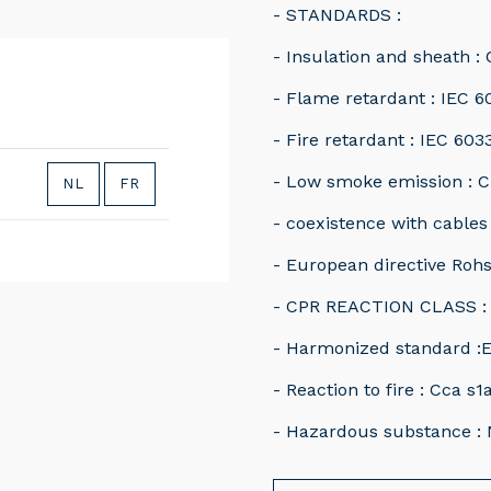
- STANDARDS :
- Insulation and sheath :
- Flame retardant : IEC 6
- Fire retardant : IEC 603
- Low smoke emission : C
NL
FR
- coexistence with cables
- European directive Roh
- CPR REACTION CLASS :
- Harmonized standard :E
- Reaction to fire : Cca s1
- Hazardous substance : 