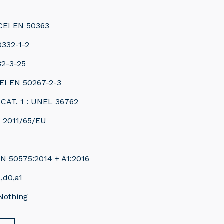
 CEI EN 50363
0332-1-2
32-3-25
EI EN 50267-2-3
 CAT. 1 : UNEL 36762
s 2011/65/EU
N 50575:2014 + A1:2016
a,d0,a1
Nothing