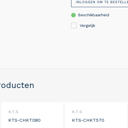
INLOGGEN OM TE BESTELL
Beschikbaarheid
Vergelijk
roducten
K.T.S
K.T.S
KTS-CHKT080
KTS-CHKT570