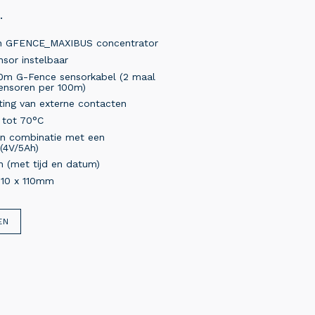
.
een GFENCE_MAXIBUS concentrator
nsor instelbaar
00m G-Fence sensorkabel (2 maal
ensoren per 100m)
ting van externe contacten
 tot 70°C
in combinatie met een
(4V/5Ah)
 (met tijd en datum)
310 x 110mm
EN