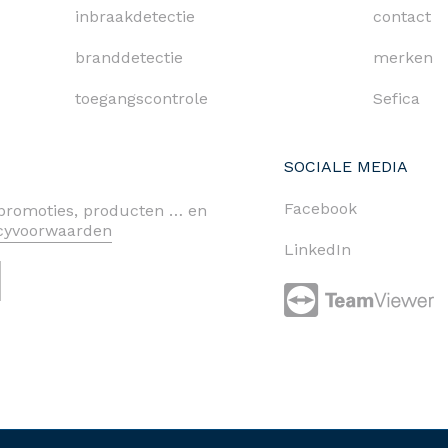
inbraakdetectie
contact
branddetectie
merken
toegangscontrole
Sefica
SOCIALE MEDIA
Facebook
n promoties, producten … en
acyvoorwaarden
LinkedIn