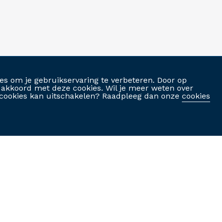
es om je gebruikservaring te verbeteren. Door op
je akkoord met deze cookies. Wil je meer weten over
je cookies kan uitschakelen? Raadpleeg dan onze
cookies