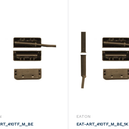
N
EATON
ART_410TF_M_BE
EAT-ART_410TF_M_BE_1K