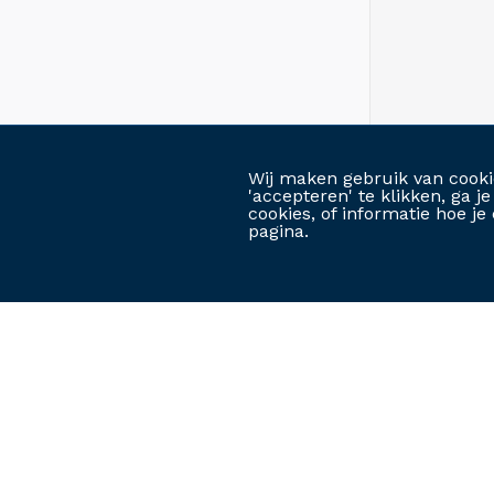
Wij maken gebruik van cooki
'accepteren' te klikken, ga 
cookies, of informatie hoe 
pagina.