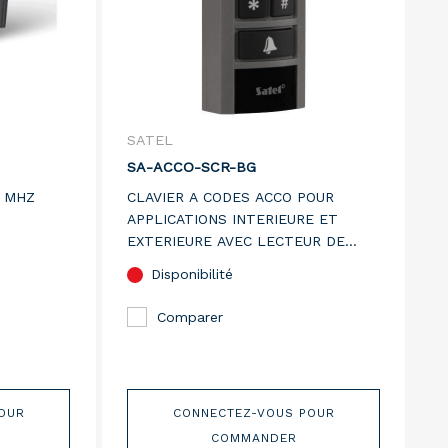
SATEL
SA-ACCO-SCR-BG
3 MHZ
CLAVIER A CODES ACCO POUR
APPLICATIONS INTERIEURE ET
EXTERIEURE AVEC LECTEUR DE
PROXIMITE INTEGRE (125 KHZ). LED
Disponibilité
POUR INDICATION ETAT DE PORTE.
RONFLEUR. RETRO-ECLAIRAGE.
Comparer
PROTECTION ANTI-SABOTAGE.
H158XL47XP24MM.
OUR
CONNECTEZ-VOUS POUR
COMMANDER