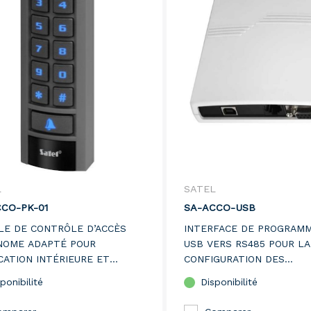
L
SATEL
CO-PK-01
SA-ACCO-USB
E DE CONTRÔLE D’ACCÈS
INTERFACE DE PROGRAM
NOME ADAPTÉ POUR
USB VERS RS485 POUR LA
CATION INTÉRIEURE ET
CONFIGURATION DES
IEURE. MAX. 50
PERIPHERIQUES SATEL, D
ponibilité
Disponibilité
SATEURS, CARTE OU CODE,
LECTEURS DE CARTES SA
S INTÉGRÉ DE MAX 24VDC/2A,
DES CARTES MIFARE SAT