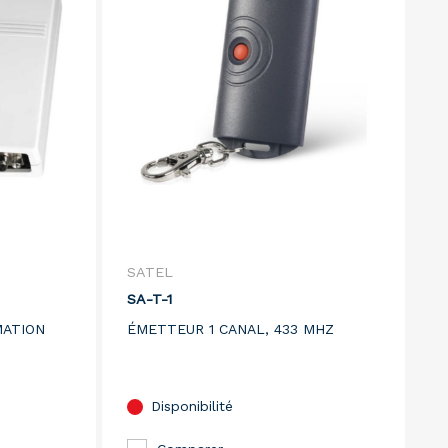
SATEL
SA-T-1
MATION
ÉMETTEUR 1 CANAL, 433 MHZ
ES
Disponibilité
TEL ET
EL