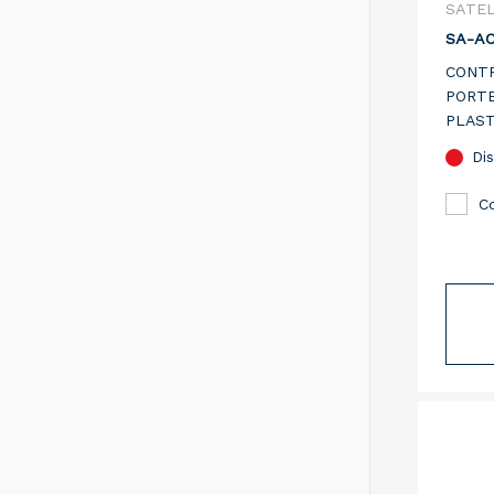
SATE
SA-A
CONTR
PORTE
PLAST
LECTE
Dis
CARTE
TENSI
C