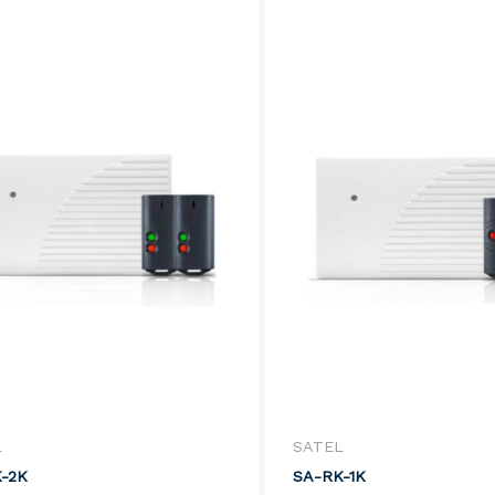
L
SATEL
-2K
SA-RK-1K