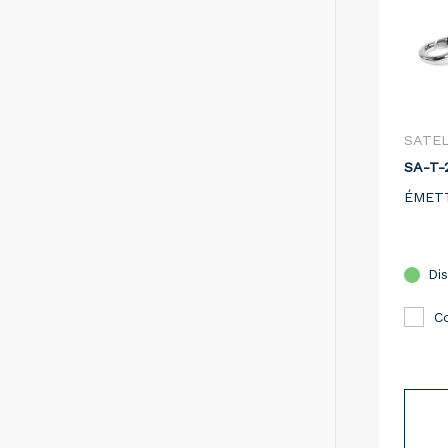
SATE
SA-T-
ÉMETT
Dis
C