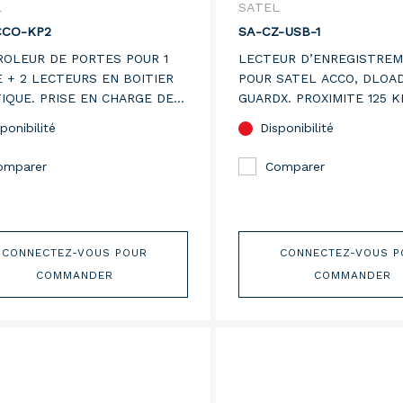
L
SATEL
CCO-KP2
SA-CZ-USB-1
OLEUR DE PORTES POUR 1
LECTEUR D’ENREGISTRE
 + 2 LECTEURS EN BOITIER
POUR SATEL ACCO, DLOAD
IQUE. PRISE EN CHARGE DES
GUARDX. PROXIMITE 125 K
URS SATEL + LECTEURS DE
ponibilité
Disponibilité
S WIEGAND & DALLAS.
ON D'ALIMENTATION 12VDC.
omparer
Comparer
CONNECTEZ-VOUS POUR
CONNECTEZ-VOUS P
COMMANDER
COMMANDER