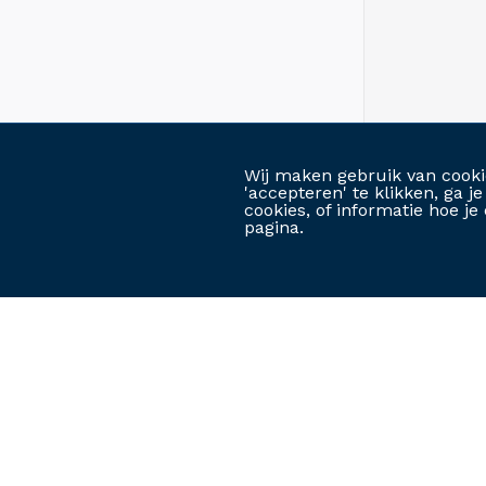
Wij maken gebruik van cooki
'accepteren' te klikken, ga 
cookies, of informatie hoe 
pagina.