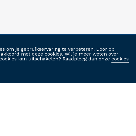
es om je gebruikservaring te verbeteren. Door op
je akkoord met deze cookies. Wil je meer weten over
je cookies kan uitschakelen? Raadpleeg dan onze
cookies