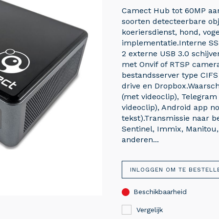
Camect Hub tot 60MP aan
soorten detecteerbare ob
koeriersdienst, hond, voge
implementatie.Interne SS
2 externe USB 3.0 schijve
met Onvif of RTSP camera
bestandsserver type CIFS
drive en Dropbox.Waarsch
(met videoclip), Telegram
videoclip), Android app not
tekst).Transmissie naar 
Sentinel, Immix, Manitou,
anderen...
INLOGGEN OM TE BESTELL
Beschikbaarheid
Vergelijk