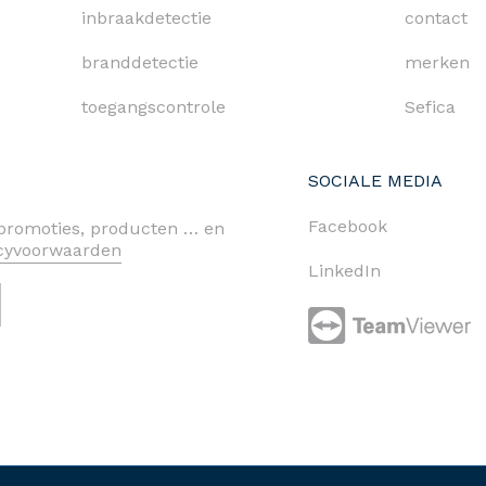
inbraakdetectie
contact
branddetectie
merken
toegangscontrole
Sefica
SOCIALE MEDIA
Facebook
n promoties, producten … en
acyvoorwaarden
LinkedIn