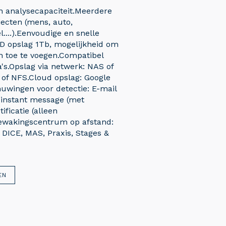
 analysecapaciteit.Meerdere
jecten (mens, auto,
l....).Eenvoudige en snelle
D opslag 1Tb, mogelijkheid om
n toe te voegen.Compatibel
's.Opslag via netwerk: NAS of
 of NFS.Cloud opslag: Google
uwingen voor detectie: E-mail
 instant message (met
ificatie (alleen
bewakingscentrum op afstand:
 DICE, MAS, Praxis, Stages &
EN